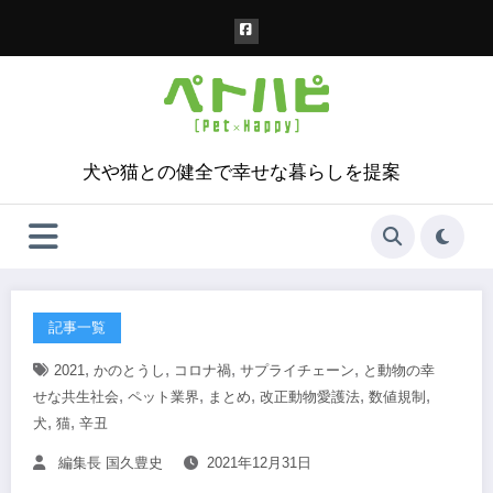
コ
ン
テ
ン
ツ
へ
ス
犬や猫との健全で幸せな暮らしを提案
キ
ッ
プ
記事一覧
,
,
,
,
2021
かのとうし
コロナ禍
サプライチェーン
と動物の幸
,
,
,
,
,
せな共生社会
ペット業界
まとめ
改正動物愛護法
数値規制
,
,
犬
猫
辛丑
編集長 国久豊史
2021年12月31日