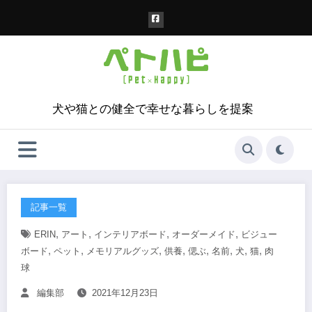
コ
ン
テ
ン
ツ
へ
ス
犬や猫との健全で幸せな暮らしを提案
キ
ッ
プ
記事一覧
,
,
,
,
ERIN
アート
インテリアボード
オーダーメイド
ビジュー
,
,
,
,
,
,
,
,
ボード
ペット
メモリアルグッズ
供養
偲ぶ
名前
犬
猫
肉
球
編集部
2021年12月23日