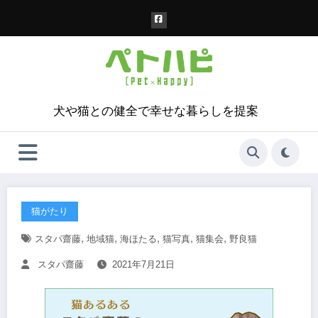
コ
ン
テ
ン
ツ
へ
ス
犬や猫との健全で幸せな暮らしを提案
キ
ッ
プ
猫がたり
,
,
,
,
,
スタパ齋藤
地域猫
海ほたる
猫写真
猫集会
野良猫
スタパ齋藤
2021年7月21日