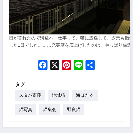
日が暮れたので帰途へ。仕事して、猫に遭遇して、夕景も撮
した1日でした。……充実度を底上げしたのは、やっぱり猫遭
Facebook
X
Pinterest
Line
Share
タグ
スタパ齋藤
地域猫
海ほたる
猫写真
猫集会
野良猫