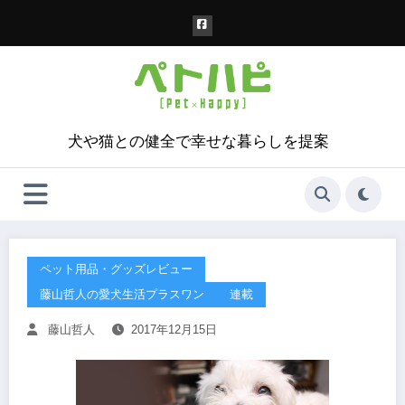
コ
ン
テ
ン
ツ
へ
ス
犬や猫との健全で幸せな暮らしを提案
キ
ッ
プ
ペット用品・グッズレビュー
藤山哲人の愛犬生活プラスワン
連載
藤山哲人
2017年12月15日