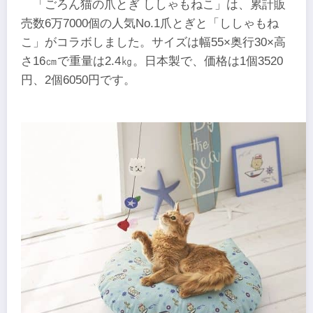
「ごろん猫の爪とぎ ししゃもねこ」は、累計販
売数6万7000個の人気No.1爪とぎと「ししゃもね
こ」がコラボしました。サイズは幅55×奥行30×高
さ16㎝で重量は2.4㎏。日本製で、価格は1個3520
円、2個6050円です。