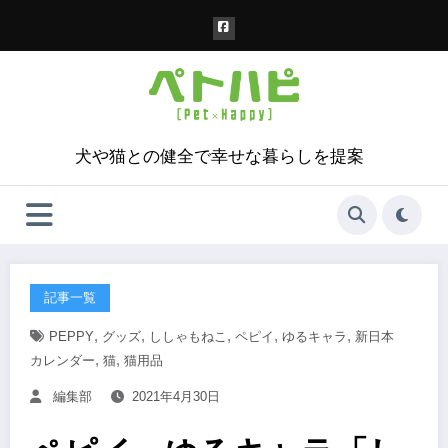
コ
ン
テ
ン
ツ
へ
ス
犬や猫との健全で幸せな暮らしを提案
キ
ッ
プ
記事一覧
,
,
,
,
,
PEPPY
グッズ
ししゃもねこ
ペピイ
ゆるキャラ
新日本
,
,
カレンダー
猫
猫用品
編集部
2021年4月30日