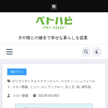
コ
ン
テ
ン
ツ
へ
ス
犬や猫との健全で幸せな暮らしを提案
キ
ッ
プ
猫がたり
,
ガリガリサークルスクラッチャー
スコティッシュフォール
,
,
,
,
,
,
ド
スタパ齋藤
ミュー
ロシアンブルー
爪とぎ
猫
猫写真
スタパ齋藤
2021年4月28日