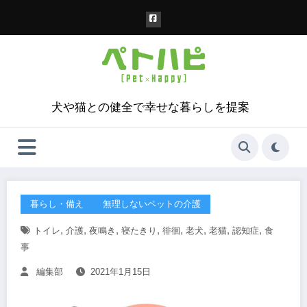
コ
ン
テ
ン
ツ
へ
ス
犬や猫との健全で幸せな暮らしを提案
キ
ッ
プ
暮らし・備え
無理しないペットの介護
,
,
,
,
,
,
,
,
トイレ
介護
夜鳴き
寝たきり
徘徊
老犬
老猫
認知症
食
事
編集部
2021年1月15日