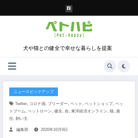
コ
ン
テ
ン
ツ
へ
ス
犬や猫との健全で幸せな暮らしを提案
キ
ッ
プ
ニュースピックアップ
,
,
,
,
,
Twitter
コロナ渦
ブリーダー
ペット
ペットショップ
ペッ
,
,
,
,
,
,
トブーム
ペットローン
健全
命
東洋経済オンライン
猫
責
,
任
飼い主
編集部
2020年10月9日