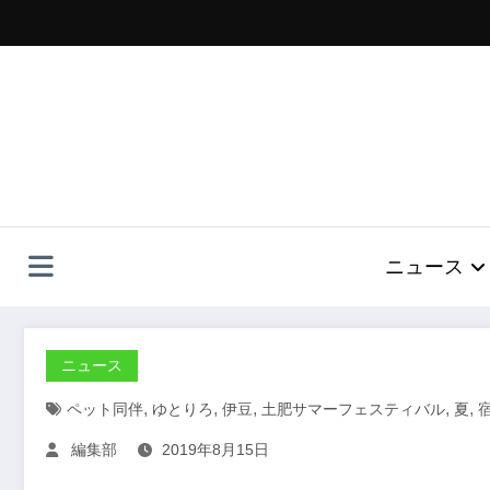
コ
ン
テ
ン
ツ
へ
ス
キ
ッ
プ
ニュース
ニュース
,
,
,
,
,
ペット同伴
ゆとりろ
伊豆
土肥サマーフェスティバル
夏
編集部
2019年8月15日