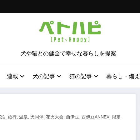
犬や猫との健全で幸せな暮らしを提案
連載
犬の記事
猫の記事
暮らし・備え
,
,
,
,
,
,
,
宿泊
旅行
温泉
犬同伴
花火大会
西伊豆
西伊豆ANNEX
限定