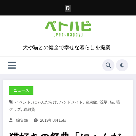
コ
ン
テ
ン
ツ
へ
ス
犬や猫との健全で幸せな暮らしを提案
キ
ッ
プ
ニュース
,
,
,
,
,
,
イベント
にゃんだらけ
ハンドメイド
台東館
浅草
猫
猫
,
グッズ
猫雑貨
編集部
2019年8月15日