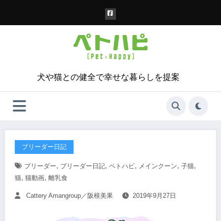
コ
ン
テ
ン
ツ
へ
ス
犬や猫との健全で幸せな暮らしを提案
キ
ッ
プ
ブリーダー日記
,
,
,
,
,
ブリーダー
ブリーダー日記
ペトハピ
メインクーン
子猫
,
,
猫
猫動画
離乳食
Cattery Amangroup／阪根美果
2019年9月27日