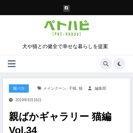
コ
ン
テ
ン
ツ
へ
ス
犬や猫との健全で幸せな暮らしを提案
キ
ッ
プ
,
,
親バカ
メインクーン
子猫
猫
編集部
2019年8月16日
親ばかギャラリー 猫編
Vol.34