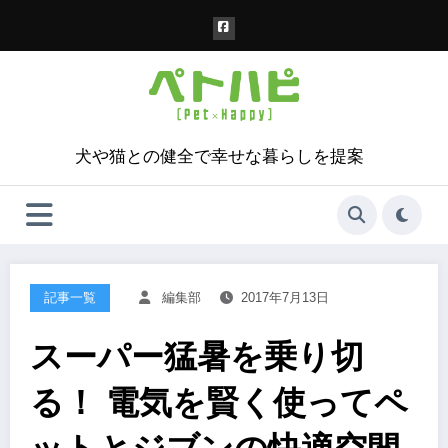
コ
ン
テ
ン
ツ
へ
ス
犬や猫との健全で幸せな暮らしを提案
キ
ッ
プ
記事一覧
編集部
2017年7月13日
スーパー猛暑を乗り切
る！ 電気を賢く使ってペ