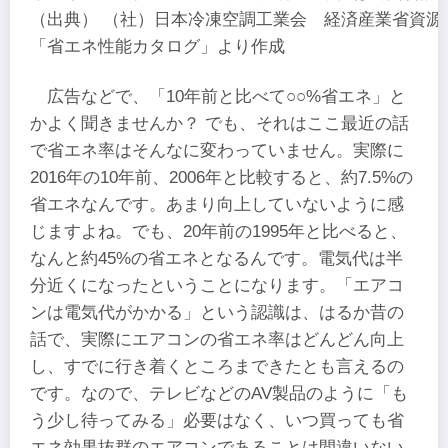
（出典） （社）日本冷凍空調工業会 経済産業省資源
「省エネ性能カタログ」より作成
広告などで、「10年前と比べて○○%省エネ」と
かよく聞きませんか？ でも、それはここ最近の話
で省エネ率はそんなに変わっていません。実際に
2016年の10年前、2006年と比較すると、約7.5%の
省エネなんです。あまり向上していないように感
じますよね。でも、20年前の1995年と比べると、
なんと約45%の省エネとなるんです。電気代は半
分近くになったということになります。「エアコ
ンは電気代がかかる」という認識は、はるか昔の
話で、実際にエアコンの省エネ率はどんどん向上
し、すでに行き着くところまできたとも言えるの
です。なので、テレビなどのAV製品のように「も
う少し待ってみる」必要はなく、いつ買っても省
エネ効果抜群のエアコンであることは間違いない