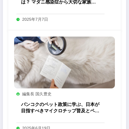
は？ マダニ感染症から大切な家族を
守るためにできること
2025年7月7日
編集長 国久豊史
バンコクのペット政策に学ぶ、日本が
目指すべきマイクロチップ普及とペッ
ト共生社会の未来
2025年6月19日