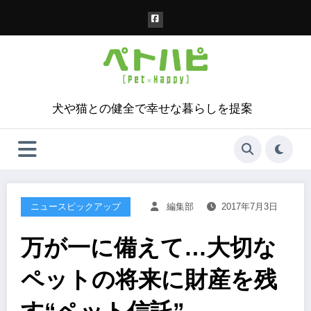
コ
ン
テ
ン
ツ
へ
ス
犬や猫との健全で幸せな暮らしを提案
キ
ッ
プ
ニュースピックアップ
編集部
2017年7月3日
万が一に備えて…大切な
ペットの将来に財産を残