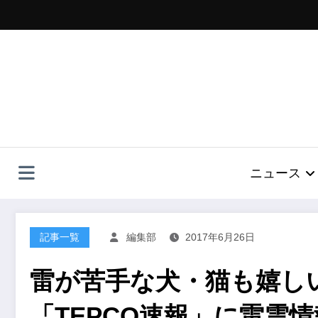
コ
ン
テ
ン
ツ
へ
ス
キ
ッ
プ
ニュース
記事一覧
編集部
2017年6月26日
雷が苦手な犬・猫も嬉しい
「TEPCO速報」に雷雲