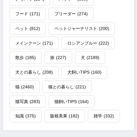
フード
(171)
ブリーダー
(274)
ペット
(812)
ペットジャーナリスト
(200)
メインクーン
(171)
ロシアンブルー
(222)
散歩
(185)
旅
(227)
犬
(2189)
犬との暮らし
(208)
犬飼いTIPS
(160)
猫
(2460)
猫との暮らし
(221)
猫写真
(283)
猫飼いTIPS
(164)
知識
(375)
阪根美果
(182)
雑学
(332)