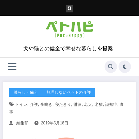
コ
ン
テ
ン
ツ
へ
ス
犬や猫との健全で幸せな暮らしを提案
キ
ッ
プ
暮らし・備え
無理しないペットの介護
,
,
,
,
,
,
,
,
トイレ
介護
夜鳴き
寝たきり
徘徊
老犬
老猫
認知症
食
事
編集部
2019年6月18日