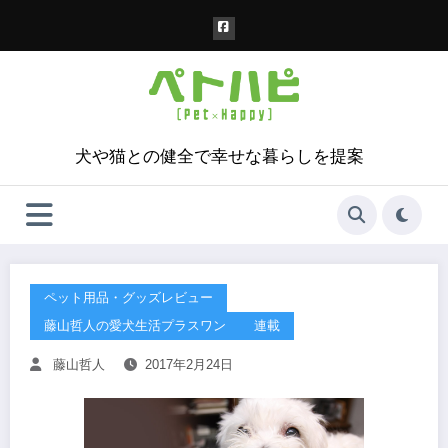
コ
ン
テ
ン
ツ
へ
ス
犬や猫との健全で幸せな暮らしを提案
キ
ッ
プ
ペット用品・グッズレビュー
藤山哲人の愛犬生活プラスワン
連載
藤山哲人
2017年2月24日