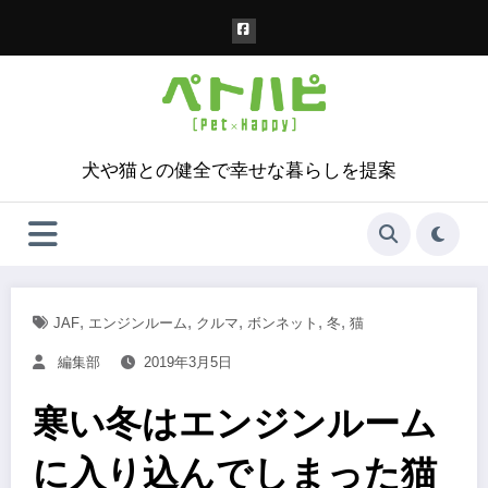
コ
ン
テ
ン
ツ
へ
ス
犬や猫との健全で幸せな暮らしを提案
キ
ッ
プ
,
,
,
,
,
JAF
エンジンルーム
クルマ
ボンネット
冬
猫
編集部
2019年3月5日
寒い冬はエンジンルーム
に入り込んでしまった猫