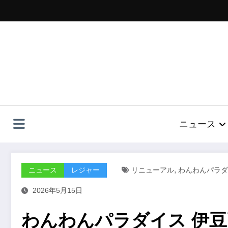
コ
ン
テ
ン
ツ
へ
ス
キ
ッ
プ
ニュース
,
ニュース
レジャー
リニューアル
わんわんパラダ
2026年5月15日
わんわんパラダイス 伊