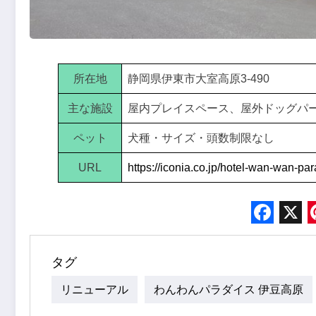
所在地
静岡県伊東市大室高原3-490
主な施設
屋内プレイスペース、屋外ドッグパ
ペット
犬種・サイズ・頭数制限なし
URL
https://iconia.co.jp/hotel-wan-wan-p
Face
X
タグ
リニューアル
わんわんパラダイス 伊豆高原