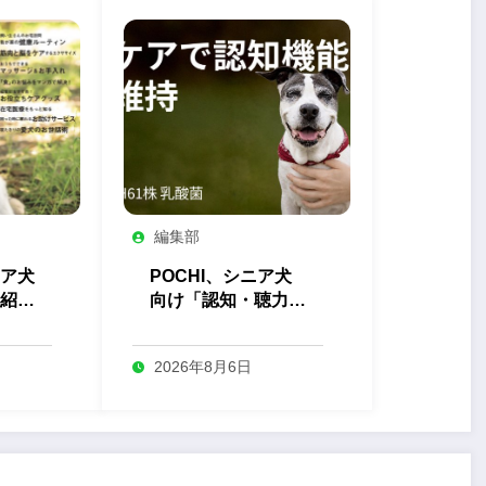
編集部
ア犬
POCHI、シニア犬
紹介
向け「認知・聴力
シニ
H61株 乳酸菌」サ
売
プリを発売
2026年8月6日