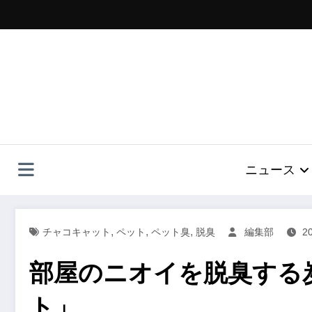
コ
ン
テ
ン
ツ
へ
ス
キ
ッ
プ
ニュース
,
,
,
チャコキャット
ペット
ペット臭
脱臭
編集部
2
部屋のニオイを脱臭する
ト」