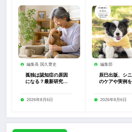
編集長 国久豊史
編集部
孤独は認知症の原因
辰巳出版、シニ
になる？最新研究か
のケアや実例を
ら考える、ペットが
する『しあわせ
支える「つながり」
ア犬生活』を発
2026年8月6日
2026年8月6日
の力