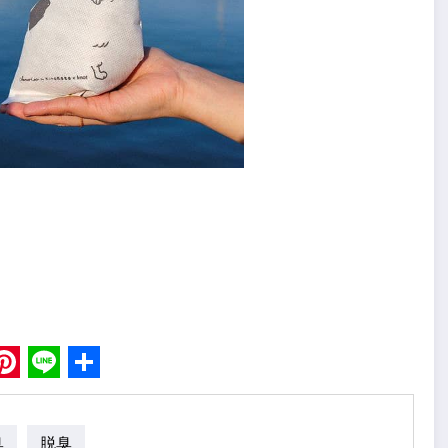
book
Pinterest
Line
Share
臭
脱臭