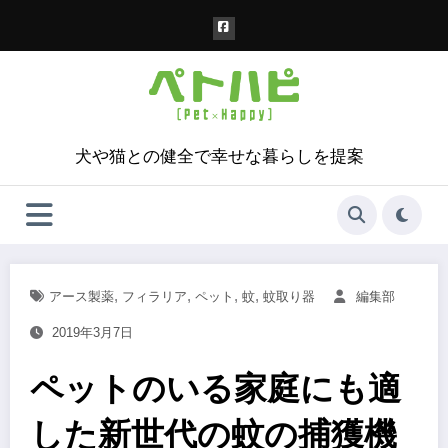
コ
ン
テ
ン
ツ
へ
ス
犬や猫との健全で幸せな暮らしを提案
キ
ッ
プ
,
,
,
,
アース製薬
フィラリア
ペット
蚊
蚊取り器
編集部
2019年3月7日
ペットのいる家庭にも適
した新世代の蚊の捕獲機