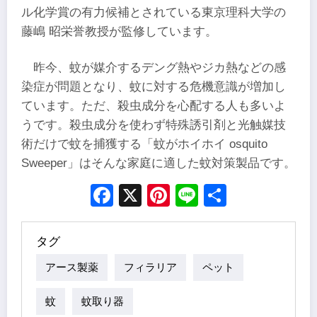
ル化学賞の有力候補とされている東京理科大学の
藤嶋 昭栄誉教授が監修しています。
昨今、蚊が媒介するデング熱やジカ熱などの感
染症が問題となり、蚊に対する危機意識が増加し
ています。ただ、殺虫成分を心配する人も多いよ
うです。殺虫成分を使わず特殊誘引剤と光触媒技
術だけで蚊を捕獲する「蚊がホイホイ osquito
Sweeper」はそんな家庭に適した蚊対策製品です。
Facebook
X
Pinterest
Line
Share
タグ
アース製薬
フィラリア
ペット
蚊
蚊取り器