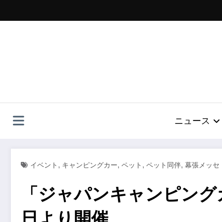
コ
ン
テ
ン
ツ
へ
ス
キ
ッ
プ
ニュース
,
,
,
,
イベント
キャンピングカー
ペット
ペット同伴
幕張メッセ
「ジャパンキャンピングカ
日より開催