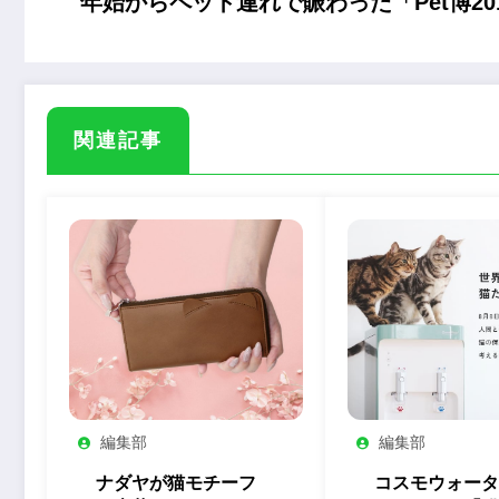
年始からペット連れで賑わった「Pet博2019
関連記事
編集部
編集部
ナダヤが猫モチーフ
コスモウォータ