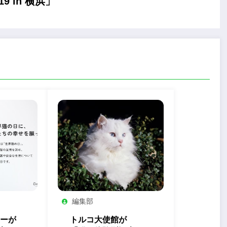
 in 横浜」
編集部
ーが
トルコ大使館が