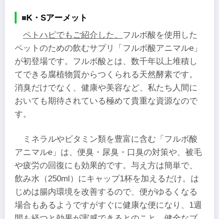
■
K・Sアーメット
ペトハピでもご紹介した、
フルボ酸を使用した
ペットのための飲むサプリ「フルボ酸アニマルe」
が初登場です。フルボ酸とは、数千年以上堆積し
てできる腐植物質からつくられる天然酵素です。
消臭だけでなく、健康や美容など、私たち人間に
おいても期待されている極めて貴重な資源なので
す。
ミネラルやビタミン類を豊富に含む「フルボ酸
アニマルe」は、便臭・尿臭・口臭の対策や、被毛
や疲労の回復にも効果的です。与え方は簡単で、
飲み水（250ml）にキャップ1杯を加えるだけ。は
じめは腸内環境を改善するので、便がゆるくなる
場合もあるようですがすぐに健康な便になり、1週
間も経つと効果が実感できるとのこと。健全なブ