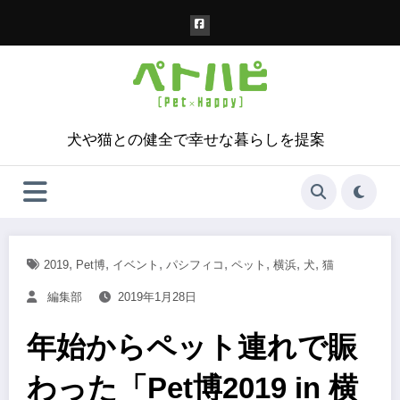
コ
ン
テ
ン
ツ
へ
ス
犬や猫との健全で幸せな暮らしを提案
キ
ッ
プ
,
,
,
,
,
,
,
2019
Pet博
イベント
パシフィコ
ペット
横浜
犬
猫
編集部
2019年1月28日
年始からペット連れで賑
わった「Pet博2019 in 横