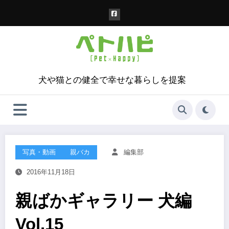
コ
ン
テ
ン
ツ
へ
ス
犬や猫との健全で幸せな暮らしを提案
キ
ッ
プ
写真・動画
親バカ
編集部
2016年11月18日
親ばかギャラリー 犬編
Vol.15