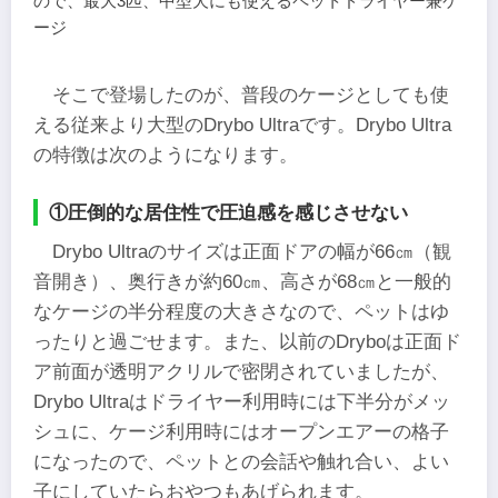
ので、最大3匹、中型犬にも使えるペットドライヤー兼ケ
ージ
そこで登場したのが、普段のケージとしても使
える従来より大型のDrybo Ultraです。Drybo Ultra
の特徴は次のようになります。
①圧倒的な居住性で圧迫感を感じさせない
Drybo Ultraのサイズは正面ドアの幅が66㎝（観
音開き）、奥行きが約60㎝、高さが68㎝と一般的
なケージの半分程度の大きさなので、ペットはゆ
ったりと過ごせます。また、以前のDryboは正面ド
ア前面が透明アクリルで密閉されていましたが、
Drybo Ultraはドライヤー利用時には下半分がメッ
シュに、ケージ利用時にはオープンエアーの格子
になったので、ペットとの会話や触れ合い、よい
子にしていたらおやつもあげられます。