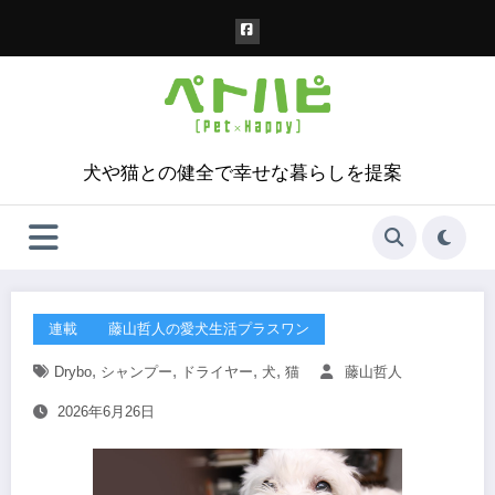
コ
ン
テ
ン
ツ
へ
ス
犬や猫との健全で幸せな暮らしを提案
キ
ッ
プ
連載
藤山哲人の愛犬生活プラスワン
,
,
,
,
Drybo
シャンプー
ドライヤー
犬
猫
藤山哲人
2026年6月26日