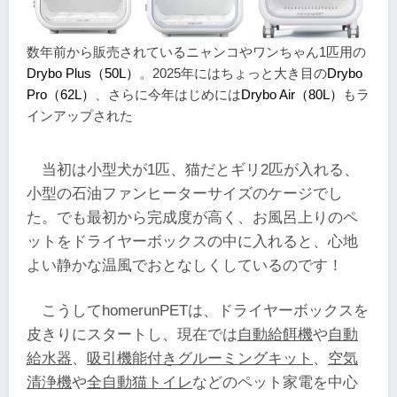
数年前から販売されているニャンコやワンちゃん1匹用の
Drybo Plus（50L）
。2025年にはちょっと大き目の
Drybo
Pro（62L）
、さらに今年はじめには
Drybo Air（80L）
もラ
インアップされた
当初は小型犬が1匹、猫だとギリ2匹が入れる、
小型の石油ファンヒーターサイズのケージでし
た。でも最初から完成度が高く、お風呂上りのペ
ットをドライヤーボックスの中に入れると、心地
よい静かな温風でおとなしくしているのです！
こうしてhomerunPETは、ドライヤーボックスを
皮きりにスタートし、現在では
自動給餌機
や
自動
給水器
、
吸引機能付きグルーミングキット
、
空気
清浄機
や
全自動猫トイレ
などのペット家電を中心