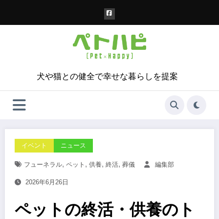
コ
ン
テ
ン
ツ
へ
ス
犬や猫との健全で幸せな暮らしを提案
キ
ッ
プ
イベント
ニュース
,
,
,
,
フューネラル
ペット
供養
終活
葬儀
編集部
2026年6月26日
ペットの終活・供養のト