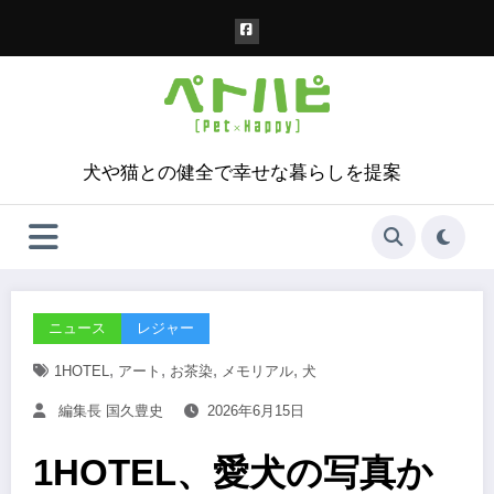
コ
ン
テ
ン
ツ
へ
ス
犬や猫との健全で幸せな暮らしを提案
キ
ッ
プ
ニュース
レジャー
,
,
,
,
1HOTEL
アート
お茶染
メモリアル
犬
編集長 国久豊史
2026年6月15日
1HOTEL、愛犬の写真か