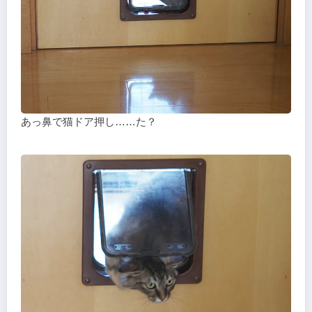
あっ鼻で猫ドア押し……た？