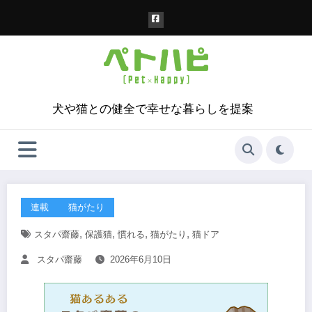
コ
ン
テ
ン
ツ
へ
ス
犬や猫との健全で幸せな暮らしを提案
キ
ッ
プ
連載
猫がたり
,
,
,
,
スタパ齋藤
保護猫
慣れる
猫がたり
猫ドア
スタパ齋藤
2026年6月10日