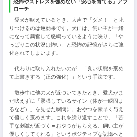
恐怖やストレスを強めない「安心を育てる」アプ
ローチ
愛犬が吠えているとき、大声で「ダメ！」と叱
りつけるのは逆効果です。犬には、飼い主が一緒
になって興奮して怒鳴っているように映り、「や
っぱりこの状況は怖い」と恐怖の記憶がさらに強
化されてしまいます。
代わりに取り入れたいのが、「良い状態を褒め
て上書きする（正の強化）」という手法です。
散歩中に他の犬が近づいてきたとき、愛犬がま
だ吠えずに「緊張しているサイン（体が一瞬固ま
るなど）」を見せた瞬間に、おやつを素早く与え
て優しく褒めます。これを繰り返すことで、「苦
手な刺激が近づく＝おやつがもらえる、飼い主が
優しくしてくれる」というポジティブな記憶へと