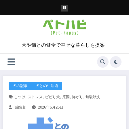
コ
ン
テ
ン
ツ
へ
ス
犬や猫との健全で幸せな暮らしを提案
キ
ッ
プ
犬の記事
犬との生活術
,
,
,
,
,
しつけ
ストレス
ビビり犬
原因
怖がり
無駄吠え
編集部
2026年5月26日