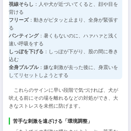
視線そらし
：人や犬が近づいてくると、顔や目を
背ける
フリーズ
：動きがピタッと止まり、全身が緊張す
る
パンティング
：暑くもないのに、ハァハァと浅く
速い呼吸をする
しっぽを下げる
：しっぽが下がり、股の間に巻き
込む
全身ブルブル
：嫌な刺激が去った後に、身震いを
してリセットしようとする
これらのサインに早い段階で気づければ、犬が
吠える前にその場を離れるなどの対処ができ、大
きなストレスを未然に防げます。
苦手な刺激を遠ざける「環境調整」