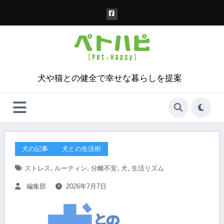
コ
ン
テ
ン
ツ
へ
ス
犬や猫との健全で幸せな暮らしを提案
キ
ッ
プ
犬の記事
犬との生活術
,
,
,
,
ストレス
ルーティン
分離不安
犬
生活リズム
編集部
2026年7月7日