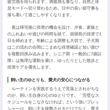
疲労感を得られます。満腹感も重なり、自然と休
息モードへ切り替わるため、日中の長い留守番を
落ち着いて過ごしやすくなります。
夜は帰宅後に排泄の機会を設け、夕食、家族と
のふれあいや遊びの時間を経て、就寝前の排泄で1
日を締めます。年齢による調整も大切で、子犬期
はこの流れの合間にこまめな排泄確認と短い遊び
を複数回挟み込みます。シニア期（一般的に7歳以
降）は無理な運動を避け、ゆったりとした散歩と
排泄ケアを優先します。
飼い主のゆとりも、愛犬の安心につながる
ルーティンを実践するうえで見落とされがちな
のが、飼い主自身の心のゆとりです。「完璧なス
ケジュールをこなさなければ」という強いプレッ
シャーは、飼い主を疲弊させるだけでなく、愛犬