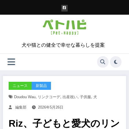
コ
ン
テ
ン
ツ
へ
ス
犬や猫との健全で幸せな暮らしを提案
キ
ッ
プ
ニュース
新製品
,
,
,
,
Doudou Wau
リンクコーデ
出産祝い
子供服
犬
編集部
2026年5月26日
Riz、子どもと愛犬のリン