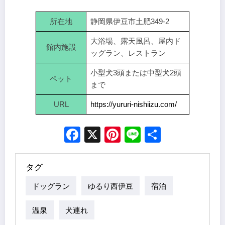
所在地
静岡県伊豆市土肥349-2
大浴場、露天風呂、屋内ド
館内施設
ッグラン、レストラン
小型犬3頭または中型犬2頭
ペット
まで
URL
https://yururi-nishiizu.com/
Facebook
X
Pinterest
Line
Share
タグ
ドッグラン
ゆるり西伊豆
宿泊
温泉
犬連れ