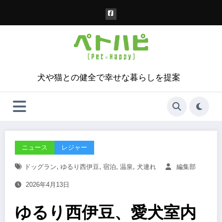
コ
ン
テ
ン
ツ
へ
ス
犬や猫との健全で幸せな暮らしを提案
キ
ッ
プ
ニュース
レジャー
,
,
,
,
ドッグラン
ゆるり西伊豆
宿泊
温泉
犬連れ
編集部
2026年4月13日
ゆるり西伊豆、愛犬室内