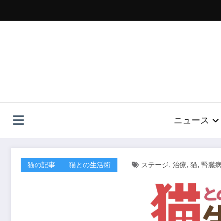
コ
ン
テ
ン
ツ
へ
ス
キ
ッ
プ
ニュース
,
,
,
猫の記事
猫との生活術
ステージ
治療
猫
腎臓