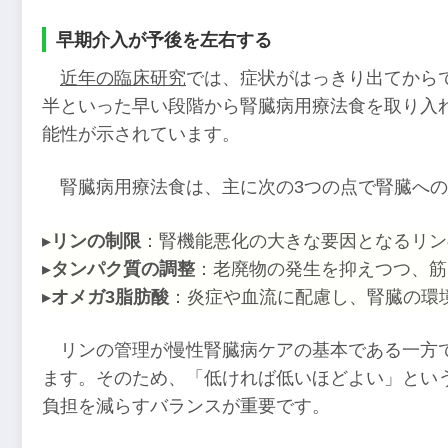
早期介入が予後を左右する
近年の臨床研究
では、症状がはっきり出てからで
半といった早い段階から腎臓病用療法食を取り入
能性が示されています。
腎臓病用療法食は、主に次の3つの点で腎臓へ
▸
リンの制限
：腎機能悪化の大きな要因となるリン
▸
タンパク質の調整
：老廃物の発生を抑えつつ、筋
▸
オメガ3脂肪酸
：炎症や血流に配慮し、腎臓の環
リンの管理が慢性腎臓病ケアの基本である一方
ます。そのため、「低ければ低いほどよい」とい
負担を減らすバランスが重要です。