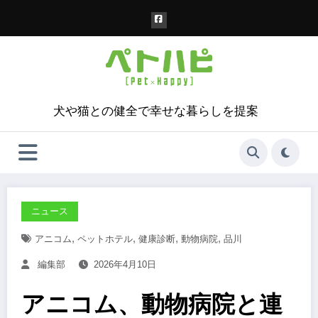
コ
ン
テ
ン
ツ
へ
ス
犬や猫との健全で幸せな暮らしを提案
キ
ッ
プ
ニュース
,
,
,
,
アニコム
ペットホテル
健康診断
動物病院
品川
編集部
2026年4月10日
アニコム、動物病院と連