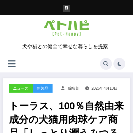
コ
ン
テ
ン
ツ
へ
ス
犬や猫との健全で幸せな暮らしを提案
キ
ッ
プ
ニュース
新製品
編集部
2026年4月10日
トーラス、100％自然由来
成分の犬猫用肉球ケア商