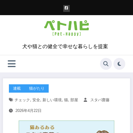
コ
ン
テ
ン
ツ
へ
ス
犬や猫との健全で幸せな暮らしを提案
キ
ッ
プ
連載
猫がたり
,
,
,
,
チェック
安全
新しい環境
猫
部屋
スタパ齋藤
2026年4月22日