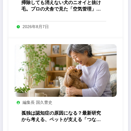
掃除しても消えない犬のニオイと抜け
毛。プロの犬舎で見た「空気管理」の
答え
2026年8月7日
編集長 国久豊史
孤独は認知症の原因になる？最新研究
から考える、ペットが支える「つなが
り」の力