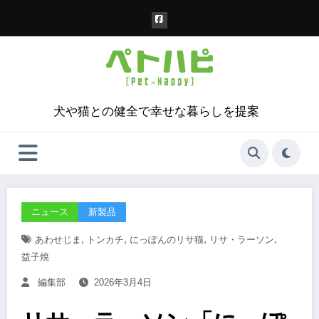
コ
ン
テ
ン
ツ
へ
ス
犬や猫との健全で幸せな暮らしを提案
キ
ッ
プ
ニュース
新製品
,
,
,
,
あわせじま
トンカチ
にっぽんのリサ猫
リサ・ラーソン
益子焼
編集部
2026年3月4日