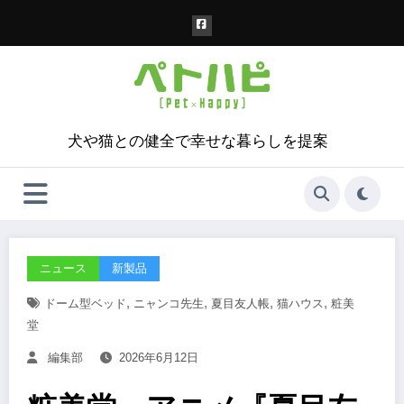
コ
ン
テ
ン
ツ
へ
ス
犬や猫との健全で幸せな暮らしを提案
キ
ッ
プ
ニュース
新製品
,
,
,
,
ドーム型ベッド
ニャンコ先生
夏目友人帳
猫ハウス
粧美
堂
編集部
2026年6月12日