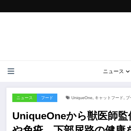
コ
ン
テ
ン
ツ
へ
ス
キ
ッ
プ
ニュース
,
,
ニュース
フード
UniqueOne
キャットフード
ブ
UniqueOneから獣医
や免疫、下部尿路の健康