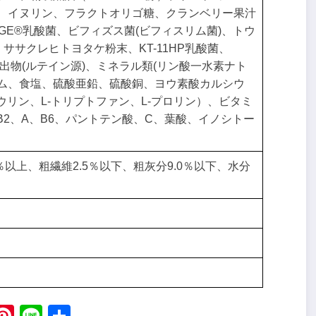
、イヌリン、フラクトオリゴ糖、クランベリー果汁
roGE®乳酸菌、ビフィズス菌(ビフィスリム菌)、トウ
ササクレヒトヨタケ粉末、KT-11HP乳酸菌、
ド抽出物(ルテイン源)、ミネラル類(リン酸一水素ナト
ム、食塩、硫酸亜鉛、硫酸銅、ヨウ素酸カルシウ
ウリン、L-トリプトファン、L-プロリン）、ビタミ
B2、A、B6、パントテン酸、C、葉酸、イノシトー
0％以上、粗繊維2.5％以下、粗灰分9.0％以下、水分
ebook
X
Pinterest
Line
Share