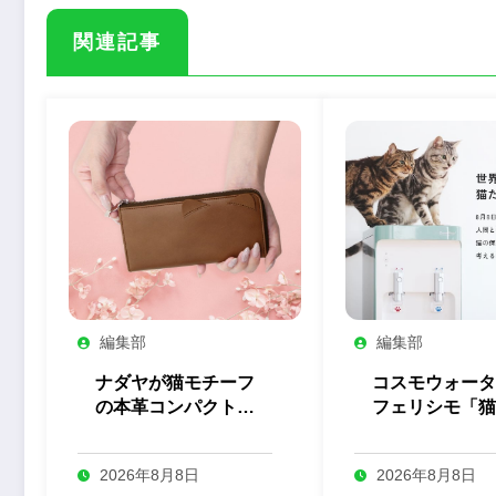
関連記事
編集部
編集部
ナダヤが猫モチーフ
コスモウォータ
の本革コンパクト長
フェリシモ「猫
財布の予約を開始
とのコラボ企画
始
2026年8月8日
2026年8月8日