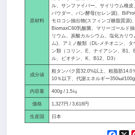
ル、サンファイバー、サイリウム種皮
パウダー、パン酵母(セレン源)、BiP
原材料
モロコシ抽出物(スフィンゴ糖脂質源)、
BiomaxC60乳酸菌、マリーゴール
リウム、炭酸カルシウム、塩化カリウ
ム)、アミノ酸類（DL-メチオニン、タ
ン類（コリン、E、ナイアシン、B1、
ル、ビオチン、K、B12、D3）
粗タンパク質32.0%以上、粗脂肪14.
成分値
10％以下、代謝エネルギー350㎉/100g
内容量
400g / 1.5㎏
価格
1,327円 / 3,618円
生産国
日本
Fac