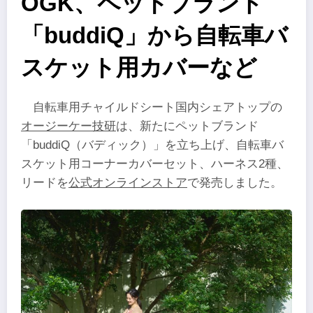
OGK、ペットブランド
「buddiQ」から自転車バ
スケット用カバーなど
自転車用チャイルドシート国内シェアトップの
オージーケー技研
は、新たにペットブランド
「buddiQ（バディック）」を立ち上げ、自転車バ
スケット用コーナーカバーセット、ハーネス2種、
リードを
公式オンラインストア
で発売しました。