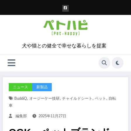
コ
ン
テ
ン
ツ
へ
ス
犬や猫との健全で幸せな暮らしを提案
キ
ッ
プ
ニュース
新製品
,
,
,
,
BuddiQ
オージーケー技研
チャイルドシート
ペット
自転
車
編集部
2025年11月27日