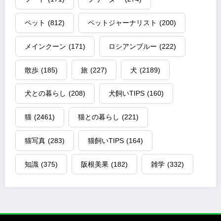
ペット
(812)
ペットジャーナリスト
(200)
メインクーン
(171)
ロシアンブルー
(222)
散歩
(185)
旅
(227)
犬
(2189)
犬との暮らし
(208)
犬飼いTIPS
(160)
猫
(2461)
猫との暮らし
(221)
猫写真
(283)
猫飼いTIPS
(164)
知識
(375)
阪根美果
(182)
雑学
(332)