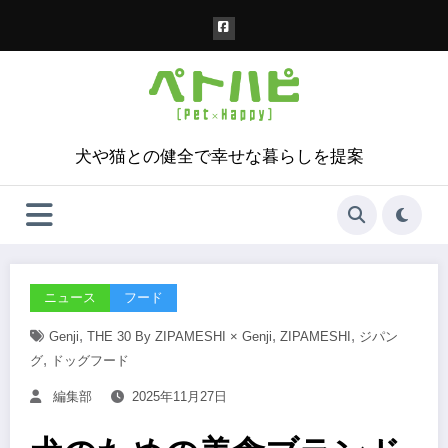
コ
ン
テ
ン
ツ
へ
ス
犬や猫との健全で幸せな暮らしを提案
キ
ッ
プ
ニュース
フード
,
,
,
Genji
THE 30 By ZIPAMESHI × Genji
ZIPAMESHI
ジパン
,
グ
ドッグフード
編集部
2025年11月27日