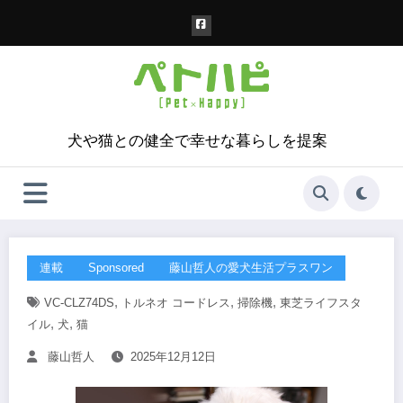
コ
ン
テ
ン
ツ
へ
ス
犬や猫との健全で幸せな暮らしを提案
キ
ッ
プ
連載
Sponsored
藤山哲人の愛犬生活プラスワン
,
,
,
VC-CLZ74DS
トルネオ コードレス
掃除機
東芝ライフスタ
,
,
イル
犬
猫
藤山哲人
2025年12月12日