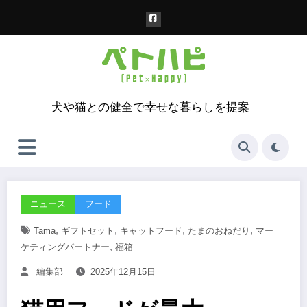
コ
ン
テ
ン
ツ
へ
ス
犬や猫との健全で幸せな暮らしを提案
キ
ッ
プ
ニュース
フード
,
,
,
,
Tama
ギフトセット
キャットフード
たまのおねだり
マー
,
ケティングパートナー
福箱
編集部
2025年12月15日