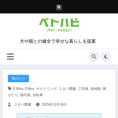
コ
ン
テ
ン
ツ
へ
ス
犬や猫との健全で幸せな暮らしを提案
キ
ッ
プ
猫がたり
,
,
,
,
,
,
E-Bike
Ebike
サイクリング
スタパ齋藤
三毛猫
地域猫
猫
,
,
がたり
猫写真
自転車
スタパ齋藤
2025年11月19日