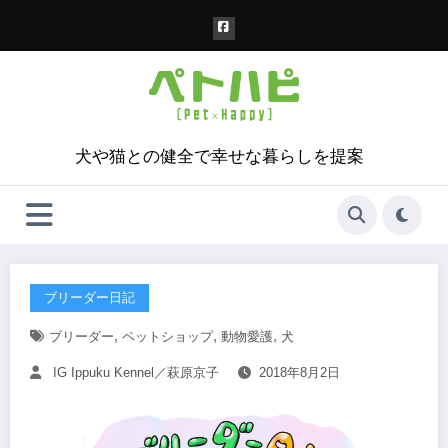
コ
ン
テ
ン
ツ
へ
ス
犬や猫との健全で幸せな暮らしを提案
キ
ッ
プ
ブリーダー日記
,
,
,
ブリーダー
ペットショップ
動物愛護
犬
IG Ippuku Kennel／萩原京子
2018年8月2日