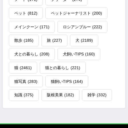
ペット
(812)
ペットジャーナリスト
(200)
メインクーン
(171)
ロシアンブルー
(222)
散歩
(185)
旅
(227)
犬
(2189)
犬との暮らし
(208)
犬飼いTIPS
(160)
猫
(2461)
猫との暮らし
(221)
猫写真
(283)
猫飼いTIPS
(164)
知識
(375)
阪根美果
(182)
雑学
(332)