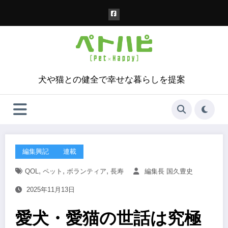
コ
ン
テ
ン
ツ
へ
ス
犬や猫との健全で幸せな暮らしを提案
キ
ッ
プ
編集興記
連載
,
,
,
QOL
ペット
ボランティア
長寿
編集長 国久豊史
2025年11月13日
愛犬・愛猫の世話は究極