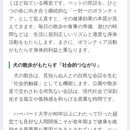
くほど似ている構造です。ペットの世話を、ひと
つの命に向き合う継続的な「一対一のボランティ
ア」として捉え直すと、その健康効果の本質が見
えてきます。毎日の散歩や食事の準備、遊びの時
間などは、生活に規則正しいリズムと適度な身体
活動をもたらします。まさに、ボランティア活動
がもたらす身体的利益と重なります。
犬の散歩がもたらす「社会的つながり」
犬の散歩は、見知らぬ人との自然な会話を生む
「社会的触媒」としても機能します。公園や散歩
道で交わされる何気ない会話は、現代社会で深刻
化する孤立や孤独感を和らげる貴重な時間です。
ハーバード大学が80年以上にわたって行った
研
究
でも良好な人間関係こそが老年期まで健康を維
持する最重要な要因であるとされています。ペッ