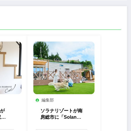
編集部
が
ソラナリゾートが南
収納
房総市に「Solana
ト」
Private Villa 南房
総」を開業