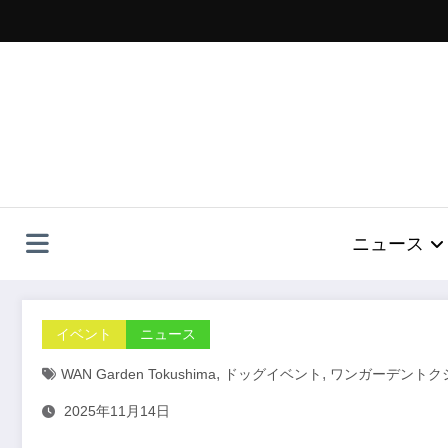
コ
ン
テ
ン
ツ
へ
ス
キ
ッ
プ
ニュース
イベント
ニュース
,
,
WAN Garden Tokushima
ドッグイベント
ワンガーデントク
2025年11月14日