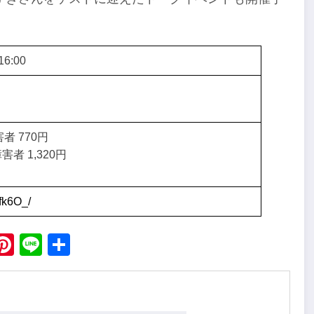
6:00
者 770円
害者 1,320円
fk6O_/
ebook
X
Pinterest
Line
Share