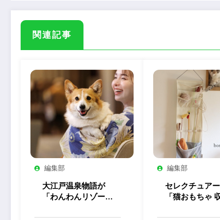
関連記事
編集部
編集部
大江戸温泉物語が
セレクチュアー
「わんわんリゾー
「猫おもちゃ 
ト」全5施設の屋内
ウォールポケッ
ドッグランをリニュ
を発売