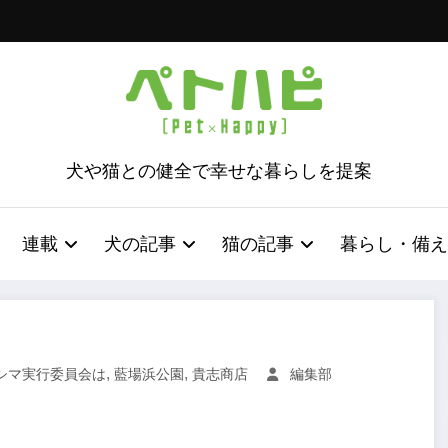
犬や猫との健全で幸せな暮らしを提案
連載
犬の記事
猫の記事
暮らし・備え
,
,
シマ実行委員会は
藍場浜公園
貴志商店
編集部