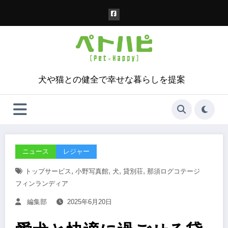
コ
ン
テ
ン
ツ
へ
ス
犬や猫との健全で幸せな暮らしを提案
キ
ッ
プ
ニュース
レジャー
,
,
,
,
トップサービス
小野写真館
犬
貸別荘
那須ログコテージ
フィンランディア
編集部
2025年6月20日