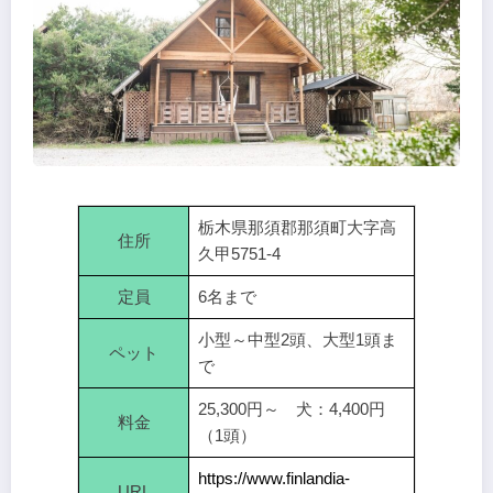
栃木県那須郡那須町大字高
住所
久甲5751-4
定員
6名まで
小型～中型2頭、大型1頭ま
ペット
で
25,300円～ 犬：4,400円
料金
（1頭）
https://www.finlandia-
URL