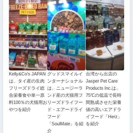
Kelly&Co’s JAPAN
グッドスマイルイ
台湾から出店の
は、タイ産の生肉
ンターナショナル
Jasper Pet Care
フリーズドライ総
は、ニュージーラ
Products Inc.は、
合栄養食や単一原
ンド産の犬猫用フ
75℃の低温で長時
料100％の犬猫用お
リーズドライフー
間熟成させた栄養
やつを紹介
ド・エアードライ
値の高いエアドラ
フード
イフード「Herz」
「SoulMate」を紹
を紹介
介