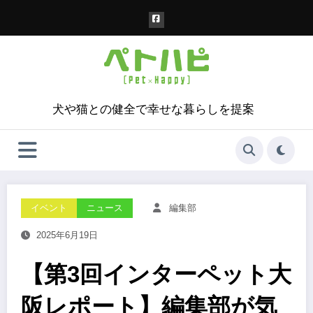
コ
ン
テ
ン
ツ
へ
ス
犬や猫との健全で幸せな暮らしを提案
キ
ッ
プ
イベント
ニュース
編集部
2025年6月19日
【第3回インターペット大
阪レポート】編集部が気