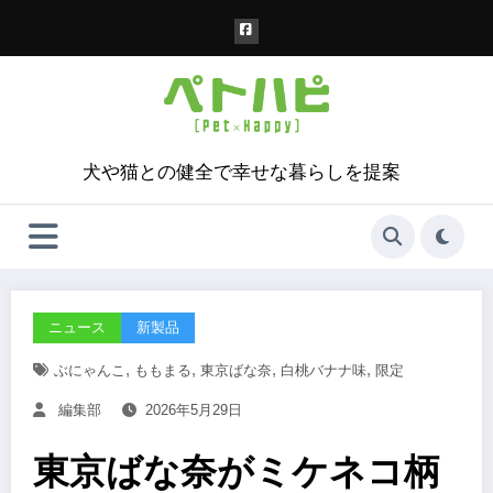
コ
ン
テ
ン
ツ
へ
ス
犬や猫との健全で幸せな暮らしを提案
キ
ッ
プ
ニュース
新製品
,
,
,
,
ぶにゃんこ
ももまる
東京ばな奈
白桃バナナ味
限定
編集部
2026年5月29日
東京ばな奈がミケネコ柄